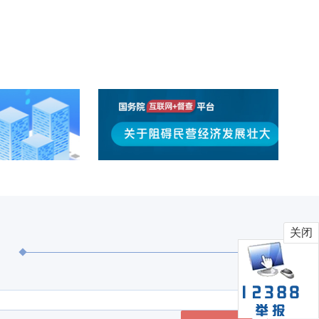
届144次常委会(扩大)会议召开
关闭