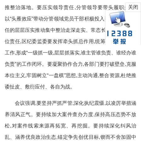
关闭
推整治落地。要压实领导责任,分管领导要带头履职担当,
以“头雁效应”带动分管领域党员干部积极投入整治工作,以责
任的层层压实推动集中整治走深走实、常态长效。要细化岗
位责任,区纪委监委要发挥牵头抓总作用,统筹协调全区整治
工作,形成“一级抓一级,层层抓落实,谁主管谁负责、谁经办谁
负责”的工作闭环。要凝聚协作合力,各部门要打破壁垒,克服
本位主义,牢固树立“一盘棋”思想,主动沟通,整合资源,杜绝推
诿扯皮、敷衍应付、各自为战。
会议强调,要坚持严抓严管,深化执纪震慑,以凌厉举措涵
养清风正气。要持续加大案件查办力度,保持高压态势不放
松,对案件线索来源再拓宽、再挖掘。要持续深化纠风治
乱、涵养优良政治生态,锚定争先创优目标,锲而不舍加固中