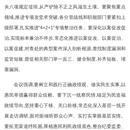
央八项规定堤坝,从严铲除不正之风滋生土壤。要聚焦重点
领域,推进专项攻坚求突破,各分管战线和职能部门要紧扣上
级部署,扎实推进“4+2+1”专项整治任务。要深化以案促改促
治,实现标本兼治不停步,常态化推进以案促改、以案促治、
以案促建,对查处的典型案件深入剖析根源,查找制度漏洞和
监管短板,督促相关部门举一反三、健全制度,补齐短板、堵
塞漏洞。
‌会议强调,要树立和践行正确政绩观、做实民生实事,以
惠民举措赢得群众信赖。要下沉一线察民情,锚定为民造福
政绩导向,坚持重心下移、关口前移,常态化深入基层一线开
展走访调研,面对面倾听群众心声、实打实掌握基层实情。
要拓宽渠道纾民困,厚植惠民利民政绩底色,整合纪委监委、